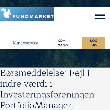
Skip
to
content
KOM I
LOG
Kundeservice
GANG
IND
10. juni 2026
Børsmeddelelse: Fejl i
indre værdi i
Investeringsforeningen
PortfolioManager.