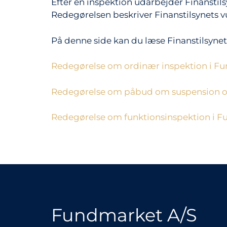
Efter en inspektion udarbejder Finanstils
Redegørelsen beskriver Finanstilsynets vu
På denne side kan du læse Finanstilsynet
Redegørelse om ordinær inspektion i F
Redegørelse om påbud om suspension og 
Redegørelse om funktionsinspektion i F
Fundmarket A/S