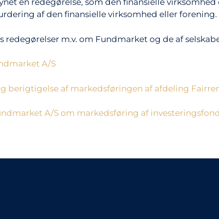
ynet en redegørelse, som den finansielle virksomhed e
rdering af den finansielle virksomhed eller forening.
s redegørelser m.v. om Fundmarket og de af selskabe
undmarket A/S
berigtigelse af markedsføringen af afdeling Fairre
undmarket A/S om markedsføring af investeringsfon