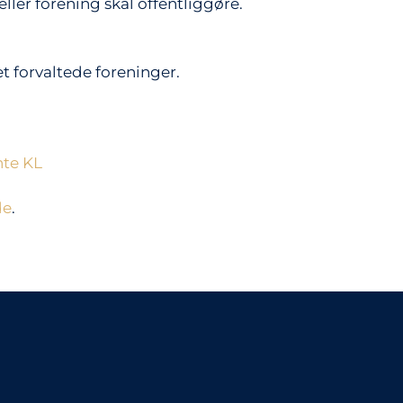
ller forening skal offentliggøre.
t forvaltede foreninger.
nte KL
de
.