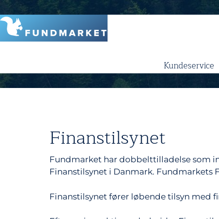
Skip
to
content
Kundeservice
Finanstilsynet
Fundmarket har dobbelttilladelse som inv
Finanstilsynet i Danmark. Fundmarkets FT
Finanstilsynet fører løbende tilsyn med 