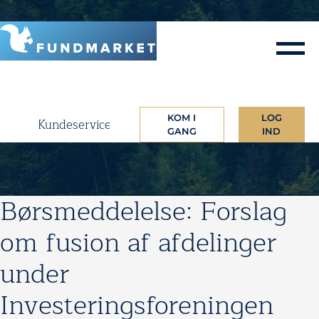
Skip
to
content
KOM I
LOG
Kundeservice
GANG
IND
1. september 2025
Børsmeddelelse: Forslag
om fusion af afdelinger
under
Investeringsforeningen