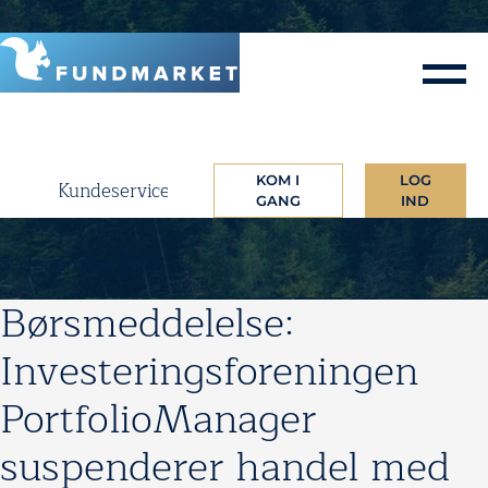
Skip
to
content
KOM I
LOG
Kundeservice
GANG
IND
3. december 2025
Børsmeddelelse:
Investeringsforeningen
PortfolioManager
suspenderer handel med