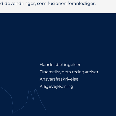
ed de ændringer, som fusionen foranlediger.
Handelsbetingelser
Finanstilsynets redegørelser
Ansvarsfraskrivelse
Klagevejledning