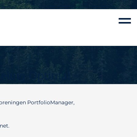
deling Optimal –
foreningen PortfolioManager,
net.