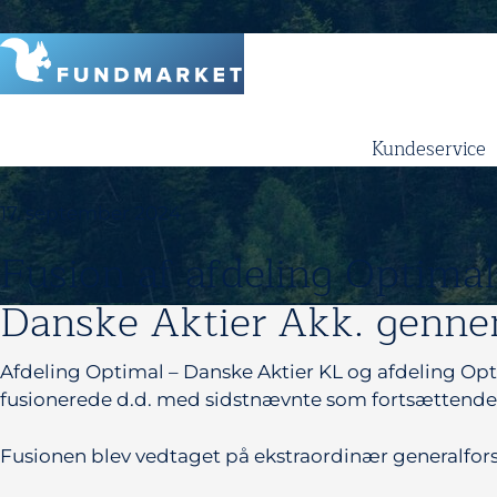
Skip
to
content
Kundeservice
17. september 2024
Fusion af afdeling Optima
Danske Aktier Akk. genne
Afdeling Optimal – Danske Aktier KL og afdeling Opt
fusionerede d.d. med sidstnævnte som fortsættende 
Fusionen blev vedtaget på ekstraordinær generalfors