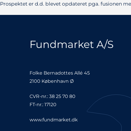
Prospektet er d.d. blevet opdateret pga. fusionen m
Fundmarket A/S
Folke Bernadottes Allé 45
2100 København Ø
CVR-nr.: 38 25 70 80
FT-nr.: 17120
www.fundmarket.dk