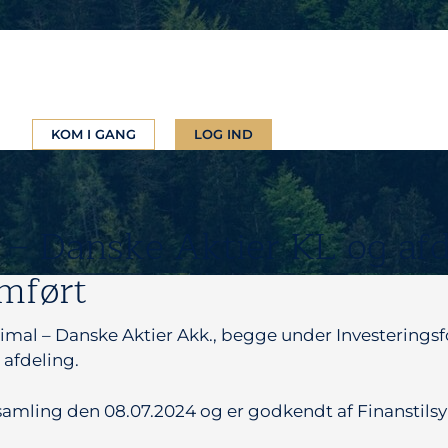
KOM I GANG
LOG IND
l – Danske Aktier KL og af
mført
imal – Danske Aktier Akk., begge under Investerings
afdeling.
amling den 08.07.2024 og er godkendt af Finanstilsy