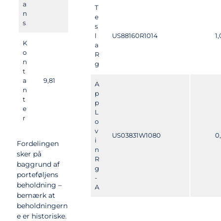
a
T
n
e
s
s
l
US88160R1014
1
K
a
o
R
n
g
t
a
9,81
A
n
p
t
p
e
L
r
o
v
US03831W1080
0
i
Fordelingen
n
sker på
R
baggrund af
g
porteføljens
-
beholdning –
A
bemærk at
beholdningern
e er historiske.