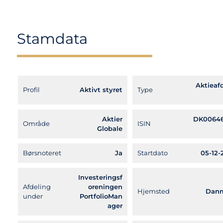
Stamdata
Aktieafd
Profil
Aktivt styret
Type
Aktier
DK0064
Område
ISIN
Globale
Børsnoteret
Ja
Startdato
05-12-
Investeringsf
Afdeling
oreningen
Hjemsted
Dan
under
PortfolioMan
ager