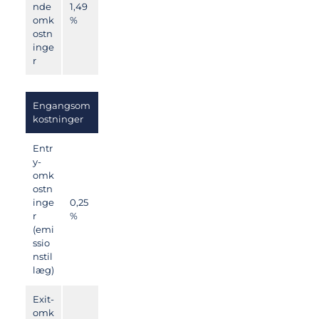
nde
1,49
omk
%
ostn
inge
r
Engangsom
kostninger
Entr
y-
omk
ostn
inge
0,25
r
%
(emi
ssio
nstil
læg)
Exit-
omk