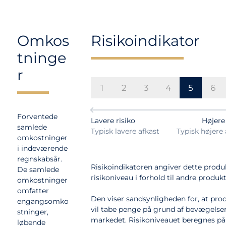
Omkos
Risikoindikator
tninge
r
1
2
3
4
5
6
Forventede
Lavere risiko
Højere 
samlede
Typisk lavere afkast
Typisk højere 
omkostninger
i indeværende
regnskabsår.
Risikoindikatoren angiver dette produ
De samlede
risikoniveau i forhold til andre produkt
omkostninger
omfatter
Den viser sandsynligheden for, at pro
engangsomko
vil tabe penge på grund af bevægelser
stninger,
markedet. Risikoniveauet beregnes på
løbende