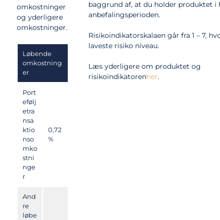
baggrund af, at du holder produktet i 
omkostninger
anbefalingsperioden.
og yderligere
omkostninger.
Risikoindikatorskalaen går fra 1 – 7, hvo
laveste risiko niveau.
Løbende
omkostning
Læs yderligere om produktet og
er
risikoindikatoren
her
.
Port
efølj
etra
nsa
ktio
0,72
nso
%
mko
stni
nge
r
And
re
løbe