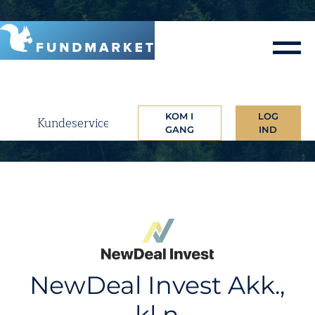
Skip
to
content
KOM I
LOG
Kundeservice
GANG
IND
NewDeal Invest Akk.,
kl n