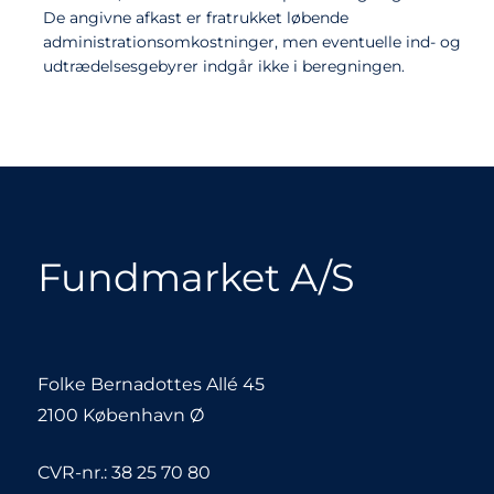
De angivne afkast er fratrukket løbende
administrationsomkostninger, men eventuelle ind- og
udtrædelsesgebyrer indgår ikke i beregningen.
Fundmarket A/S
Folke Bernadottes Allé 45
2100 København Ø
CVR-nr.: 38 25 70 80