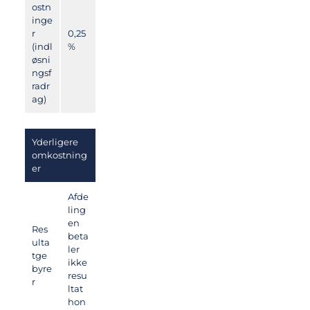
ostn
inge
r
0,25
(indl
%
øsni
ngsf
radr
ag)
Yderligere
omkostning
er
Afde
ling
en
Res
beta
ulta
ler
tge
ikke
byre
resu
r
ltat
hon