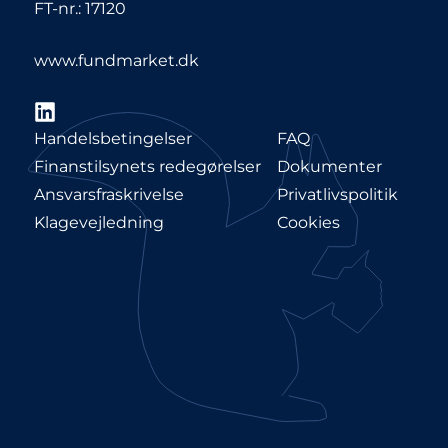
FT-nr.: 17120
www.fundmarket.dk
LinkedIn
Handelsbetingelser
FAQ
Finanstilsynets redegørelser
Dokumenter
Ansvarsfraskrivelse
Privatlivspolitik
Klagevejledning
Cookies