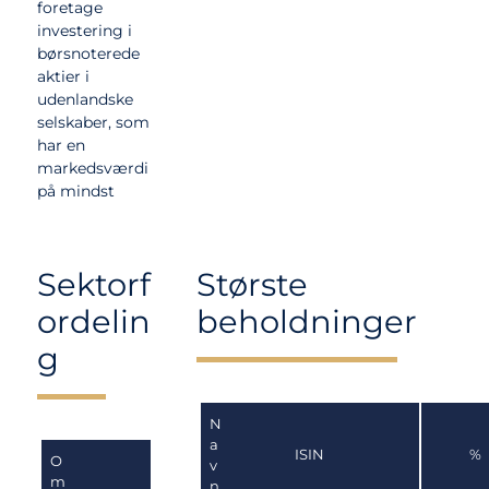
foretage
investering i
børsnoterede
aktier i
udenlandske
selskaber, som
har en
markedsværdi
på mindst
DKK 500 mio.,
og hvor
værdien af de
Sektorf
Største
langsigtede
vækstmulighe
ordelin
beholdninger
der efter
g
Selskabets
vurdering er
højere end den
aktuelle
N
aktiekurs
a
ISIN
%
O
tilsiger.
v
m
n