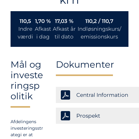
110,5
1,70 %
17,03 %
110,2 / 110,7
Indre
Afkast
Afkast år
Indløsningskurs/
værdi
i dag
til dato
emissionskurs
Mål og
Dokumenter
investe
ringsp
olitik
Central Information
Prospekt
Afdelingens
investeringsstr
ategi er at