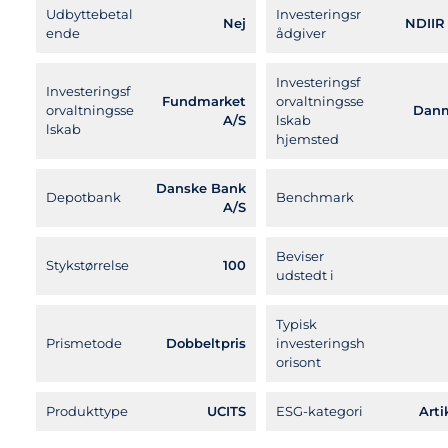
Udbyttebetal
Investeringsr
Nej
NDIIR
ende
ådgiver
Investeringsf
Investeringsf
Fundmarket
orvaltningsse
orvaltningsse
Dan
A/S
lskab
lskab
hjemsted
Danske Bank
Depotbank
Benchmark
A/S
Beviser
Stykstørrelse
100
udstedt i
Typisk
Prismetode
Dobbeltpris
investeringsh
orisont
Produkttype
UCITS
ESG-kategori
Arti