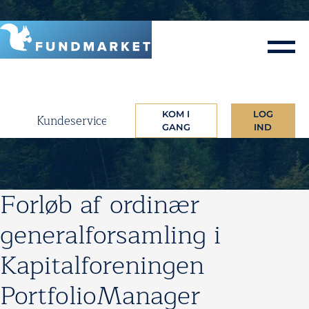
Skip
to
content
KOM I
LOG
Kundeservice
GANG
IND
25. april 2024
Forløb af ordinær
generalforsamling i
Kapitalforeningen
PortfolioManager