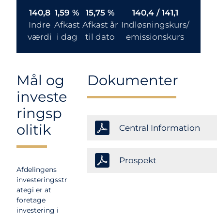
140,8
1,59 %
15,75 %
140,4 / 141,1
Indre
Afkast
Afkast år
Indløsningskurs/
værdi
i dag
til dato
emissionskurs
Mål og
Dokumenter
investe
ringsp
olitik
Central Information
Prospekt
Afdelingens
investeringsstr
ategi er at
foretage
investering i