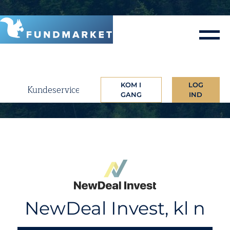
Skip
to
content
KOM I
LOG
Kundeservice
GANG
IND
NewDeal Invest, kl n