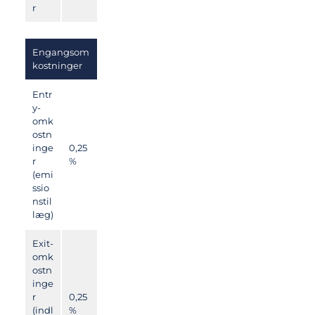
r
Engangsom
kostninger
Entr
y-
omk
ostn
inge
0,25
r
%
(emi
ssio
nstil
læg)
Exit-
omk
ostn
inge
r
0,25
(indl
%