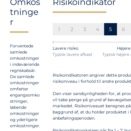
Omkos
Risikoindikator
tninge
r
1
2
3
4
5
6
Forventede
Lavere risiko
Højere 
samlede
Typisk lavere afkast
Typisk højere 
omkostninger
i indeværende
regnskabsår.
Risikoindikatoren angiver dette produ
De samlede
risikoniveau i forhold til andre produkt
omkostninger
omfatter
Den viser sandsynligheden for, at pro
engangsomko
vil tabe penge på grund af bevægelser
stninger,
markedet. Risikoniveauet beregnes på
løbende
baggrund af, at du holder produktet i 
omkostninger
anbefalingsperioden.
og yderligere
omkostninger.
Risikoindikatorskalaen går fra 1 – 7, hvo