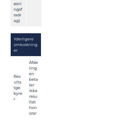
øsni
ngsf
radr
ag)
Yderligere
omkostning
er
Afde
ling
en
Res
beta
ulta
ler
tge
ikke
byre
resu
r
ltat
hon
orar