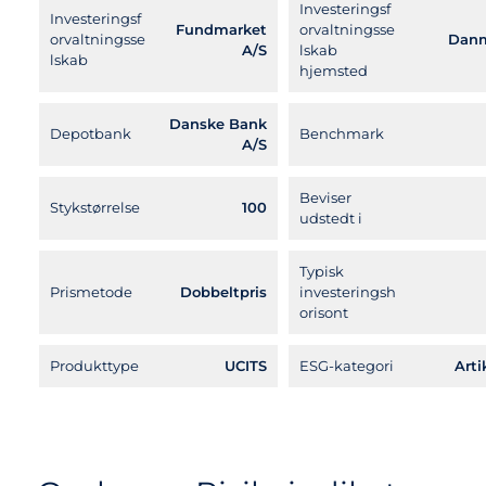
Investeringsf
Investeringsf
Fundmarket
orvaltningsse
orvaltningsse
Dan
A/S
lskab
lskab
hjemsted
Danske Bank
Depotbank
Benchmark
A/S
Beviser
Stykstørrelse
100
udstedt i
Typisk
Prismetode
Dobbeltpris
investeringsh
orisont
Produkttype
UCITS
ESG-kategori
Arti