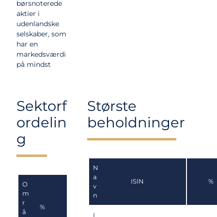
børsnoterede
aktier i
udenlandske
selskaber, som
har en
markedsværdi
på mindst
DKK 500 mio.,
og hvor
værdien af de
Sektorf
Største
langsigtede
vækstmulighe
ordelin
beholdninger
der efter
g
Selskabets
vurdering er
højere end den
aktuelle
N
aktiekurs
a
ISIN
%
O
tilsiger.
v
m
n
r
Afdelingen vil
%
å
L