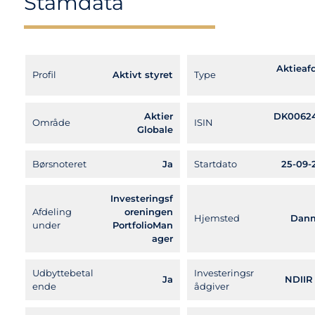
Stamdata
Aktieafd
Profil
Aktivt styret
Type
Aktier
DK0062
Område
ISIN
Globale
Børsnoteret
Ja
Startdato
25-09-
Investeringsf
Afdeling
oreningen
Hjemsted
Dan
under
PortfolioMan
ager
Udbyttebetal
Investeringsr
Ja
NDIIR
ende
ådgiver