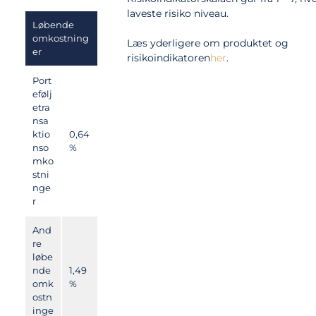
laveste risiko niveau.
Løbende
omkostning
Læs yderligere om produktet og
er
risikoindikatoren
her
.
Port
efølj
etra
nsa
ktio
0,64
nso
%
mko
stni
nge
r
And
re
løbe
nde
1,49
omk
%
ostn
inge