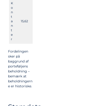
K
o
n
t
a
15,62
n
t
e
r
Fordelingen
sker på
baggrund af
porteføljens
beholdning –
bemærk at
beholdningern
e er historiske.