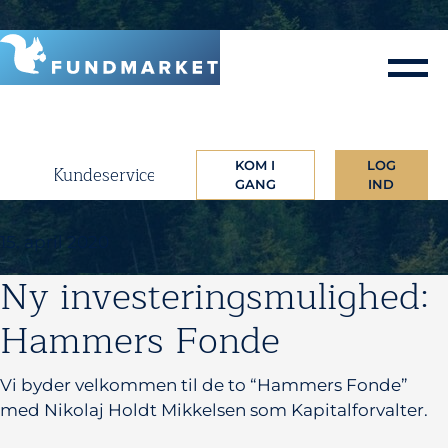
Skip
to
content
KOM I
LOG
Kundeservice
GANG
IND
15. april 2020
Ny investeringsmulighed:
Hammers Fonde
Vi byder velkommen til de to “Hammers Fonde”
med Nikolaj Holdt Mikkelsen som Kapitalforvalter.