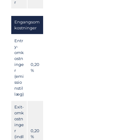
r
Engangsom
kostninger
Entr
y-
omk
ostn
inge
0,20
r
%
(emi
ssio
nstil
læg)
Exit-
omk
ostn
inge
r
0,20
(indl
%