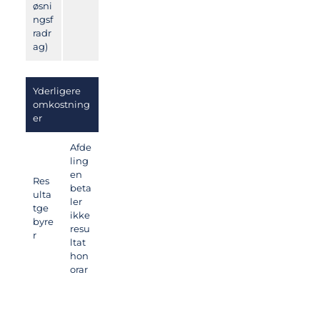
øsni
ngsf
radr
ag)
Yderligere
omkostning
er
Afde
ling
en
Res
beta
ulta
ler
tge
ikke
byre
resu
r
ltat
hon
orar