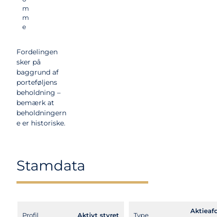
m
m
e
Fordelingen
sker på
baggrund af
porteføljens
beholdning –
bemærk at
beholdningern
e er historiske.
Stamdata
Aktieafd
Profil
Aktivt styret
Type