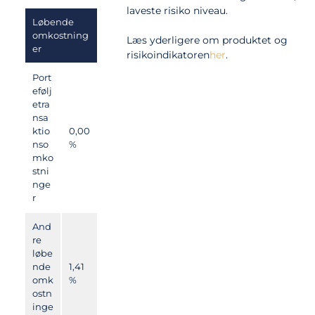
laveste risiko niveau.
Løbende
omkostning
Læs yderligere om produktet og
er
risikoindikatoren
her
.
Port
efølj
etra
nsa
ktio
0,00
nso
%
mko
stni
nge
r
And
re
løbe
nde
1,41
omk
%
ostn
inge