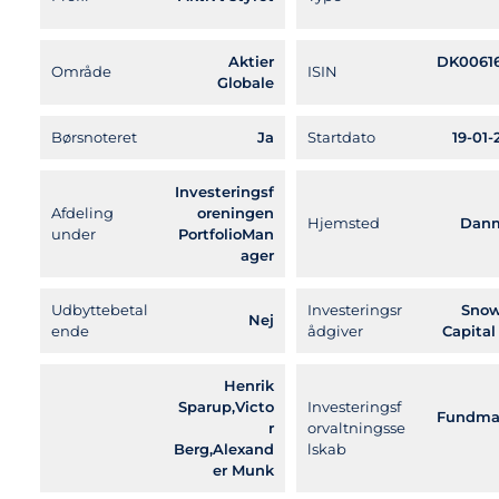
Aktier
DK0061
Område
ISIN
Globale
Børsnoteret
Ja
Startdato
19-01-
Investeringsf
Afdeling
oreningen
Hjemsted
Dan
under
PortfolioMan
ager
Udbyttebetal
Investeringsr
Snow
Nej
ende
ådgiver
Capital
Henrik
Sparup,Victo
Investeringsf
Fundma
r
orvaltningsse
Berg,Alexand
lskab
er Munk