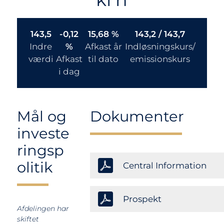
143,5
-0,12
15,68 %
143,2 / 143,7
Indre
%
Afkast år
Indløsningskurs/
værdi
Afkast
til dato
emissionskurs
i dag
Mål og
Dokumenter
investe
ringsp
olitik
Central Information
Prospekt
Afdelingen har
skiftet