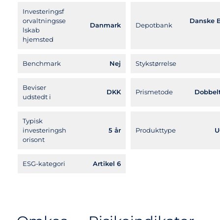
Investeringsf
orvaltningsse
Danske 
Danmark
Depotbank
lskab
hjemsted
Benchmark
Nej
Stykstørrelse
Beviser
DKK
Prismetode
Dobbelt
udstedt i
Typisk
investeringsh
5 år
Produkttype
U
orisont
ESG-kategori
Artikel 6