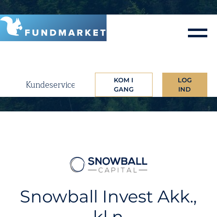
Skip
to
content
KOM I
LOG
Kundeservice
GANG
IND
Snowball Invest Akk.,
kl n